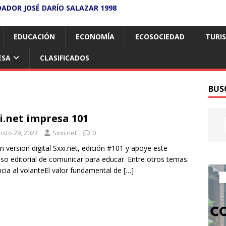
DADOR JOSÉ DARÍO SALAZAR 1998
EDUCACIÓN
ECONOMÍA
ECOSOCIEDAD
TURI
ESA
CLASIFICADOS
BUS
i.net impresa 101
osto 29, 2023
Sxxi.net
0
n version digital Sxxi.net, edición #101 y apoye este
so editorial de comunicar para educar. Entre otros temas:
ncia al volanteEl valor fundamental de
[…]