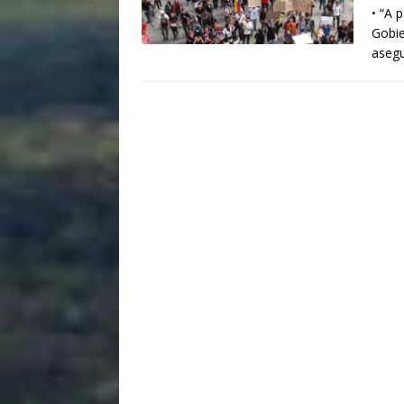
​• “A 
Gobie
asegu