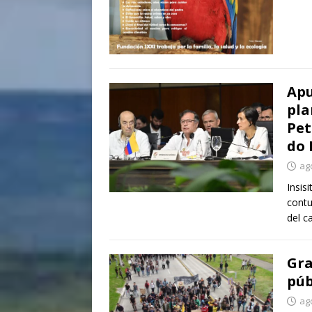
Apu
pla
Pet
do 
ag
Insis
contu
del c
Gra
púb
ag