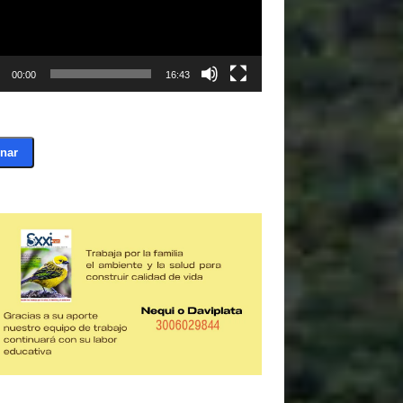
00:00
16:43
nar