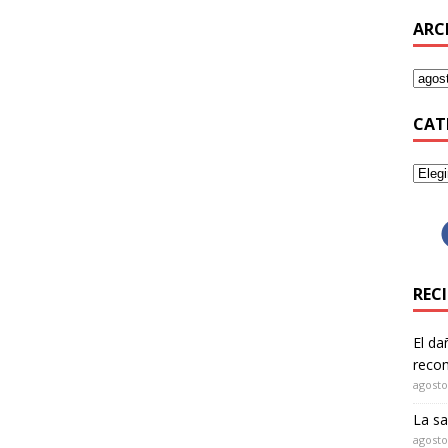
ARC
CAT
REC
El da
recom
agosto
La sa
agosto