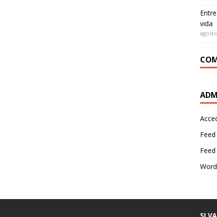
Entre
vida
agosto
COM
ADM
Acce
Feed
Feed
Word
SI V