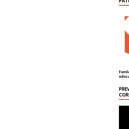
PAT
Funda
educ
PRE
COR
ón
Repr
a cantidad (USD):
de
vídeo