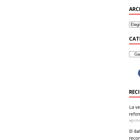
ARC
CAT
REC
La ve
refor
agosto
El da
recom