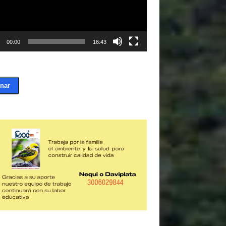
00:00
16:43
nar