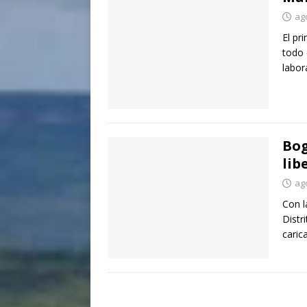
ag
El pr
todo 
labor
Bog
lib
ag
Con l
Distr
caric