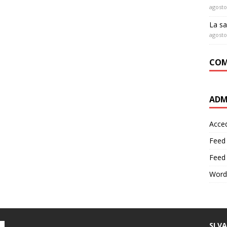
agosto
La sa
agosto
COM
ADM
Acce
Feed
Feed
Word
SI V