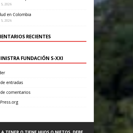
 5, 2026
lud en Colombia
 5, 2026
ENTARIOS RECIENTES
INISTRA FUNDACIÓN S-XXI
der
 de entradas
 de comentarios
Press.org
A A TENER O TIENE HIJOS O NIETOS, DEBE