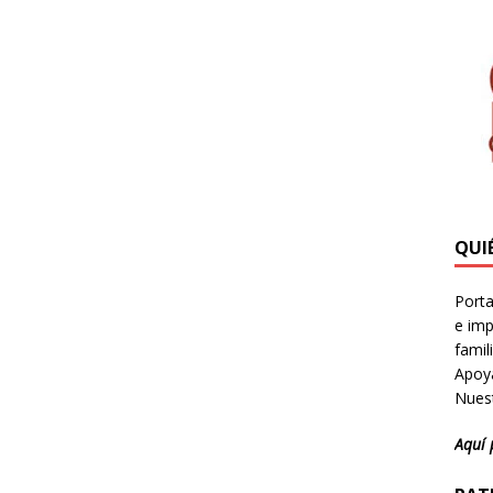
QUI
Porta
e imp
famil
Apoya
Nuest
Aquí 