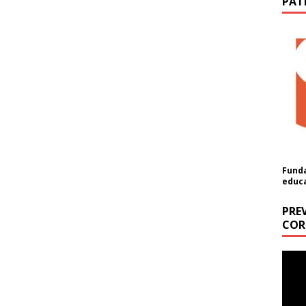
PAT
Funda
educ
PRE
COR
ón
Repr
de
a cantidad (USD):
vídeo