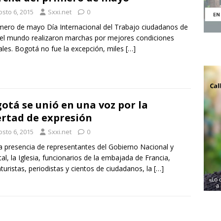
osto 6, 2015
Sxxi.net
0
imero de mayo Día Internacional del Trabajo ciudadanos de
el mundo realizaron marchas por mejores condiciones
ales. Bogotá no fue la excepción, miles
[…]
otá se unió en una voz por la
ertad de expresión
osto 6, 2015
Sxxi.net
0
a presencia de representantes del Gobierno Nacional y
ital, la Iglesia, funcionarios de la embajada de Francia,
aturistas, periodistas y cientos de ciudadanos, la
[…]