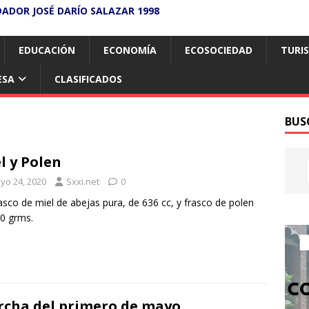
DADOR JOSÉ DARÍO SALAZAR 1998
EDUCACIÓN
ECONOMÍA
ECOSOCIEDAD
TURI
ESA
CLASIFICADOS
BUS
l y Polen
yo 24, 2020
Sxxi.net
0
asco de miel de abejas pura, de 636 cc, y frasco de polen
0 grms.
cha del primero de mayo