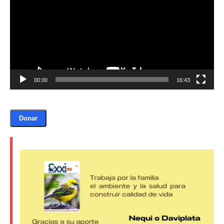
vídeo
Donación
Introduce la cantidad (USD):
00:00
16:43
$1.00
Donar