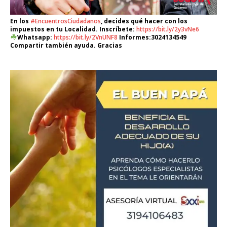
En los
#EncuentrosCiudadanos
, decides qué hacer con los
impuestos en tu Localidad. Inscríbete:
https://bit.ly/2y3vNe6
Whatsapp:
https://bit.ly/2VnUNF8
Informes:3024134549
Compartir también ayuda. Gracias