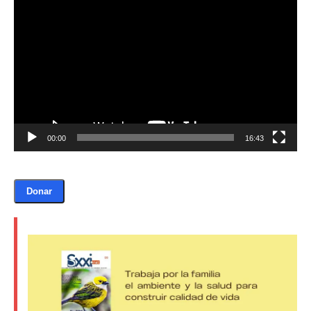
de
vídeo
Donación
Introduce la cantidad (USD):
$1.00
00:00
16:43
Donar