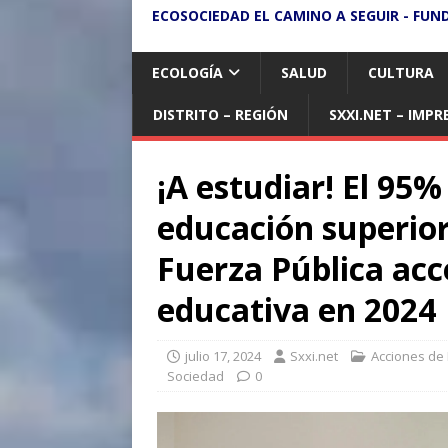
ECOSOCIEDAD EL CAMINO A SEGUIR - FUN
ECOLOGÍA
SALUD
CULTURA
DISTRITO – REGIÓN
SXXI.NET – IMPR
¡A estudiar! El 95%
educación superior
Fuerza Pública acc
educativa en 2024
julio 17, 2024
Sxxi.net
Acciones de
Sociedad
0