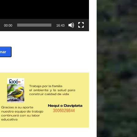
00:00
16:43
nar