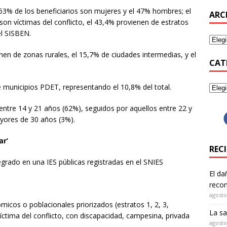
53% de los beneficiarios son mujeres y el 47% hombres; el
ARC
son víctimas del conflicto, el 43,4% provienen de estratos
del SISBEN.
nen de zonas rurales, el 15,7% de ciudades intermedias, y el
CAT
e municipios PDET, representando el 10,8% del total.
entre 14 y 21 años (62%), seguidos por aquellos entre 22 y
yores de 30 años (3%).
ar’
REC
grado en una IES públicas registradas en el SNIES
El da
recom
agosto
icos o poblacionales priorizados (estratos 1, 2, 3,
La sa
ctima del conflicto, con discapacidad, campesina, privada
agosto