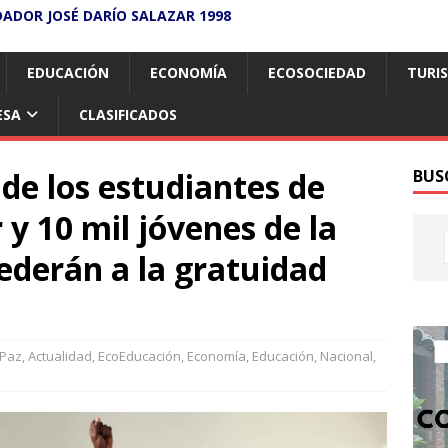
DADOR JOSÉ DARÍO SALAZAR 1998
EDUCACIÓN
ECONOMÍA
ECOSOCIEDAD
TURI
ESA
CLASIFICADOS
 de los estudiantes de
BUS
 y 10 mil jóvenes de la
ederán a la gratuidad
 Paz
,
Actualidad
,
EcoEducación
,
Economía
,
Educación
,
Nacional
,