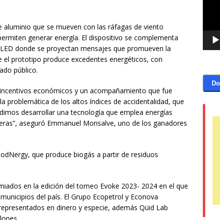
e aluminio que se mueven con las ráfagas de viento
e permiten generar energía. El dispositivo se complementa
as LED donde se proyectan mensajes que promueven la
 el prototipo produce excedentes energéticos, con
rado público.
Do
, incentivos económicos y un acompañamiento que fue
a problemática de los altos índices de accidentalidad, que
udimos desarrollar una tecnología que emplea energías
reteras”, aseguró Emmanuel Monsalve, uno de los ganadores
FoodNergy, que produce biogás a partir de residuos
miados en la edición del torneo Evoke 2023- 2024 en el que
municipios del país. El Grupo Ecopetrol y Econova
s, representados en dinero y especie, además Qüid Lab
lones.