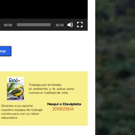
00:00
16:43
nar