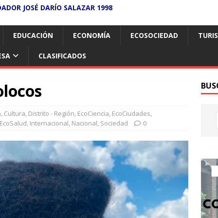
DADOR JOSÉ DARÍO SALAZAR 1998
EDUCACIÓN
ECONOMÍA
ECOSOCIEDAD
TURI
ESA
CLASIFICADOS
olocos
BUS
a
,
Cultura
,
Distrito - Región
,
EcoCiencia
,
EcoCiudades
,
EcoSalud
,
Internacional
,
Nacional
,
Sociedad
0