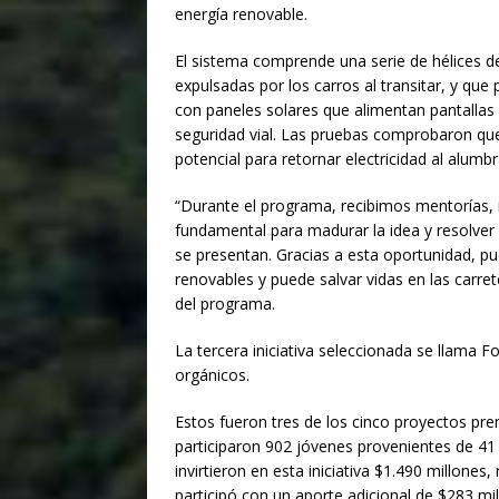
energía renovable.
$1.00
El sistema comprende una serie de hélices d
expulsadas por los carros al transitar, y qu
con paneles solares que alimentan pantall
seguridad vial. Las pruebas comprobaron que
potencial para retornar electricidad al alumb
“Durante el programa, recibimos mentorías
fundamental para madurar la idea y resolver l
se presentan. Gracias a esta oportunidad, p
renovables y puede salvar vidas en las car
del programa.
La tercera iniciativa seleccionada se llama 
orgánicos.
Estos fueron tres de los cinco proyectos pre
participaron 902 jóvenes provenientes de 41 
invirtieron en esta iniciativa $1.490 millone
participó con un aporte adicional de $283 mil