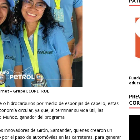
PAT
Funda
educ
ternet – Grupo ECOPETROL
PRE
COR
te o hidrocarburos por medio de esponjas de cabello, estas
omía circular, ya que, al terminar su vida útil, las
ón
lo Muñoz, ganador del programa.
Repr
de
a cantidad (USD):
s innovadores de Girón, Santander, quienes crearon un
vídeo
o por el paso de automóviles en las carreteras, para generar