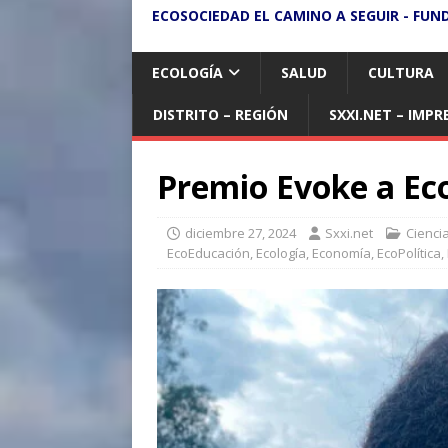
ECOSOCIEDAD EL CAMINO A SEGUIR - FUN
ECOLOGÍA
SALUD
CULTURA
DISTRITO – REGIÓN
SXXI.NET – IMPR
Premio Evoke a Ec
diciembre 27, 2024
Sxxi.net
Cienci
EcoEducación
,
Ecología
,
Economía
,
EcoPolítica
,