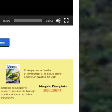
00:00
16:43
nar