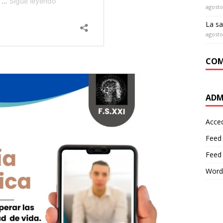
agosto
La sa
agosto
COM
ADM
Acce
Feed
Feed
Word