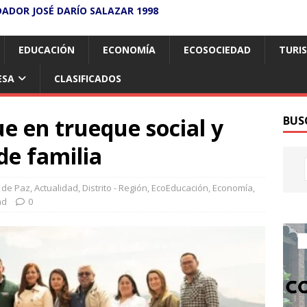
DADOR JOSÉ DARÍO SALAZAR 1998
EDUCACIÓN
ECONOMÍA
ECOSOCIEDAD
TURI
ESA
CLASIFICADOS
e en trueque social y
BUS
de familia
 de Paz
,
Actualidad
,
Distrito - Región
,
EcoEducación
,
Economía
,
ad
0