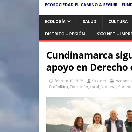
ECOSOCIEDAD EL CAMINO A SEGUIR - FUN
ECOLOGÍA
SALUD
CULTURA
DISTRITO – REGIÓN
SXXI.NET – IMPR
Cundinamarca sigu
apoyo en Derecho 
febrero 10, 2025
Sxxi.net
Acciones
EcoPolítica
,
Educación
,
Local
,
Nacional
,
Socied