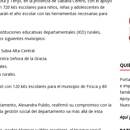
ota y Tenjo, en la provincia de Sabana Centro, con el apoyo
n 720 kits escolares para niños, niñas y adolescentes de
iarán el año escolar con las herramientas necesarias para
nstituciones educativas departamentales (IED) rurales,
os siguientes municipios:
 Subia Alta-Central.
stra Señora de la Gracia.
QUI
ales.
 rurales.
Porta
e imp
ó con 120 kits escolares para el municipio de Fosca y 80
famil
Apoya
Nuest
artamento, Alexandra Pulido, reafirmó su compromiso con la
a gestión social del departamento va más allá de esta
Aquí 
 ayudas técnicas y útiles escolares, el trueque social