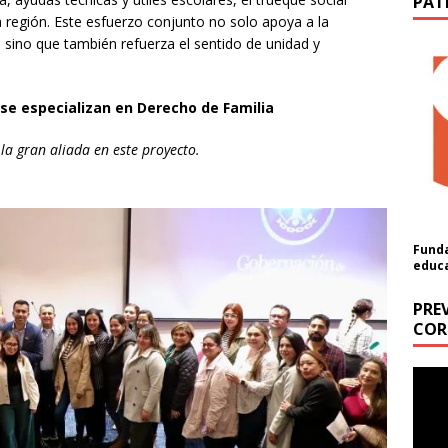
PAT
la región. Este esfuerzo conjunto no solo apoya a la
sino que también refuerza el sentido de unidad y
se especializan en Derecho de Familia
la gran aliada en este proyecto.
Funda
educ
PRE
COR
ón
Repr
de
a cantidad (USD):
vídeo