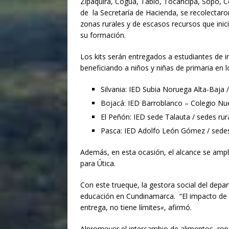
Zipaquirá, Cogua, Tabio, Tocancipá, Sopó, C
de la Secretaría de Hacienda, se recolectaro
zonas rurales y de escasos recursos que inic
su formación.
Los kits serán entregados a estudiantes de i
beneficiando a niños y niñas de primaria en l
Silvania: IED Subia Noruega Alta-Baja /
Bojacá: IED Barroblanco – Colegio Nue
El Peñón: IED sede Talauta / sedes rur
Pasca: IED Adolfo León Gómez / sedes
Además, en esta ocasión, el alcance se ampli
para Útica.
Con este trueque, la gestora social del dep
educación en Cundinamarca. “El impacto de l
entrega, no tiene límites
«
, afirmó.
Alpromover el intercambio de alimentos, ropa,