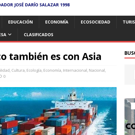
DADOR JOSÉ DARÍO SALAZAR 1998
EDUCACIÓN
ECONOMÍA
ECOSOCIEDAD
TURI
ESA
CLASIFICADOS
o también es con Asia
BUS
lidad
,
Cultura
,
Ecología
,
Economía
,
Internacional
,
Nacional
,
0