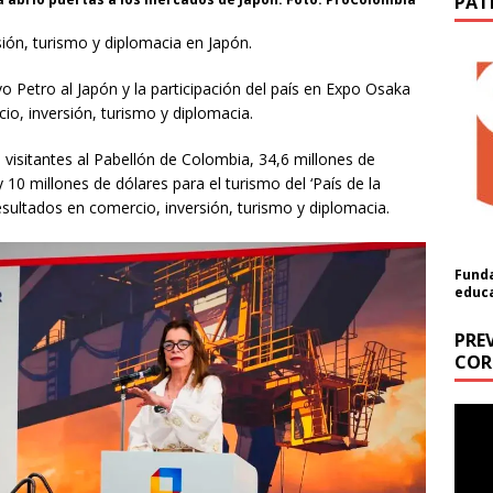
PAT
ón, turismo y diplomacia en Japón.
vo Petro al Japón y la participación del país en Expo Osaka
o, inversión, turismo y diplomacia.
e visitantes al Pabellón de Colombia, 34,6 millones de
 10 millones de dólares para el turismo del ‘País de la
esultados en comercio, inversión, turismo y diplomacia.
Funda
educ
PRE
COR
ón
Repr
de
a cantidad (USD):
vídeo