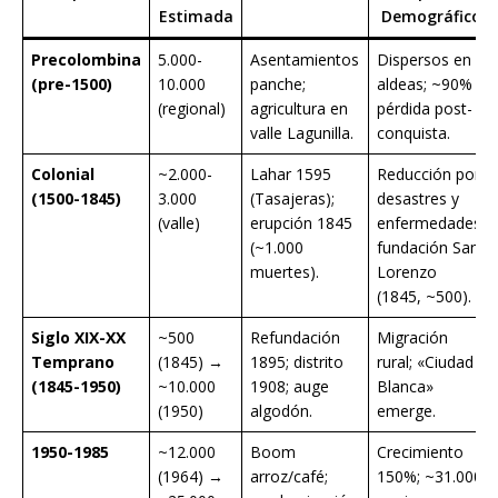
Estimada
Demográfico
Precolombina
5.000-
Asentamientos
Dispersos en
(pre-1500)
10.000
panche;
aldeas; ~90%
(regional)
agricultura en
pérdida post-
valle Lagunilla.
conquista.
Colonial
~2.000-
Lahar 1595
Reducción por
(1500-1845)
3.000
(Tasajeras);
desastres y
(valle)
erupción 1845
enfermedades;
(~1.000
fundación San
muertes).
Lorenzo
(1845, ~500).
Siglo XIX-XX
~500
Refundación
Migración
Temprano
(1845) →
1895; distrito
rural; «Ciudad
(1845-1950)
~10.000
1908; auge
Blanca»
(1950)
algodón.
emerge.
1950-1985
~12.000
Boom
Crecimiento
(1964) →
arroz/café;
150%; ~31.000