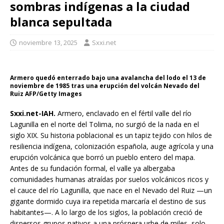
sombras indígenas a la ciudad
blanca sepultada
noviembre 13, 2025
Sxxi.net
Armero quedó enterrado bajo una avalancha del lodo el 13 de
noviembre de 1985 tras una erupción del volcán Nevado del
Ruiz AFP/Getty Images
Sxxi.net-IAH.
Armero, enclavado en el fértil valle del río
Lagunilla en el norte del Tolima, no surgió de la nada en el
siglo XIX. Su historia poblacional es un tapiz tejido con hilos de
resiliencia indígena, colonización española, auge agrícola y una
erupción volcánica que borró un pueblo entero del mapa.
Antes de su fundación formal, el valle ya albergaba
comunidades humanas atraídas por suelos volcánicos ricos y
el cauce del río Lagunilla, que nace en el Nevado del Ruiz —un
gigante dormido cuya ira repetida marcaría el destino de sus
habitantes—. A lo largo de los siglos, la población creció de
dispersos grupos nativos a una próspera urbe de miles, solo