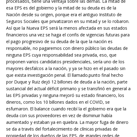
procesados, tiene una ventaja sobre las demás. La mitad de
esa EPS es del gobierno y la mitad de su deuda es de la
Nación desde su origen, porque era el antiguo Instituto de
Seguros Sociales que privatizaron en su mitad y se lo robaron.
Así que la Nueva EPS será la menos afectada en sus estados
financieros una vez se haga el confis de vigencias futuras para
el pago progresivo de su deuda de la que la nación es
responsable, no pagaremos con dinero público las deudas de
ninguna EPS cuya responsabilidad sea privada, eso, que
proponen varios candidatos presidenciales, sería uno de los
mayores desfalcos a la nación, y ya se hizo en el pasado sin
que exista investigación penal. El llamado.punto final hecho
por Duque y Ruiz dejó 12 billones de deuda a la nación, parte
sustancial del actual déficit primario y se transfirió en general a
las EPS privadas y ninguna mejoró su estado financiero, los
dineros, como los 10 billones dados en el COVID, se
esfumaron. El balance cuando recibí la el gobierno era que la
deuda con sus proveedores en vez de disminuir había
aumentado y estaban ya en quiebra. La mayor fuga de dinero
se da a través del fortalecimiento de clínicas privadas de
propiedad de los dueños de las EPS, de grandes redes de