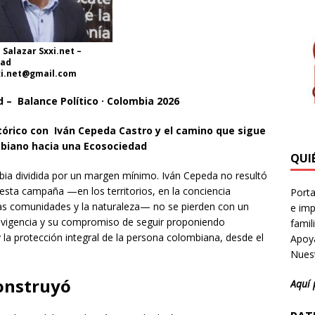
 Salazar Sxxi.net –
dad
xi.net@gmail.com
d – Balance Político · Colombia 2026
stórico con Iván Cepeda Castro y el camino que sigue
biano hacia una Ecosociedad
QUI
bia dividida por un margen mínimo. Iván Cepeda no resultó
esta campaña —en los territorios, en la conciencia
Porta
, las comunidades y la naturaleza— no se pierden con un
e imp
u vigencia y su compromiso de seguir proponiendo
famil
y la protección integral de la persona colombiana, desde el
Apoya
Nuest
onstruyó
Aquí 