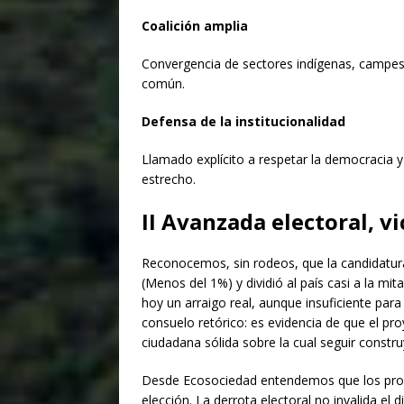
Coalición amplia
$1.00
Convergencia de sectores indígenas, campesi
común.
Defensa de la institucionalidad
Llamado explícito a respetar la democracia y
estrecho.
II
Avanzada electoral, vic
Reconocemos, sin rodeos, que la candidatura 
(Menos del 1%) y dividió al país casi a la mit
hoy un arraigo real, aunque insuficiente par
consuelo retórico: es evidencia de que el pr
ciudadana sólida sobre la cual seguir constr
Desde Ecosociedad entendemos que los proce
elección. La derrota electoral no invalida el