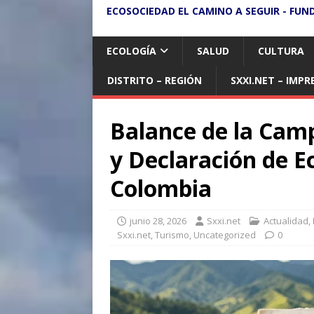
ECOSOCIEDAD EL CAMINO A SEGUIR - FUN
ECOLOGÍA
SALUD
CULTURA
DISTRITO – REGIÓN
SXXI.NET – IMPR
Balance de la Camp
y Declaración de E
Colombia
junio 28, 2026
Sxxi.net
Actualidad
,
Sxxi.net
,
Turismo
,
Uncategorized
0