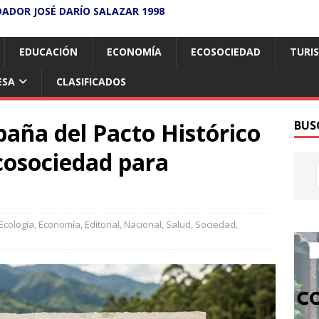
DADOR JOSÉ DARÍO SALAZAR 1998
EDUCACIÓN
ECONOMÍA
ECOSOCIEDAD
TURI
ESA
CLASIFICADOS
aña del Pacto Histórico
BUS
cosociedad para
Ecología
,
Economía
,
Editorial
,
Nacional
,
Salud
,
Sociedad
,