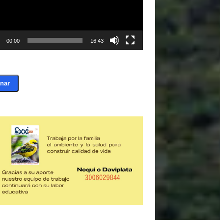
00:00
16:43
nar