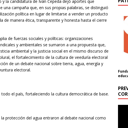
PAT
ico y la candidatura de Iván Cepeda dejó aportes que
e una campaña que, en sus propias palabras, se distinguió
ización política en lugar de limitarse a vender un producto
da de manera ética, transparente y honesta hasta el cierre
lia de fuerzas sociales y políticas: organizaciones
indicales y ambientales se sumaron a una propuesta que,
icia ambiental y la justicia social en el mismo discurso de
ural, el fortalecimiento de la cultura de veeduría electoral
ación de un debate nacional sobre tierra, agua, energía y
untura electoral.
Funda
educ
PRE
COR
n todo el país, fortaleciendo la cultura democrática de base.
ón
Repr
de
a cantidad (USD):
 y la protección del agua entraron al debate nacional como
vídeo