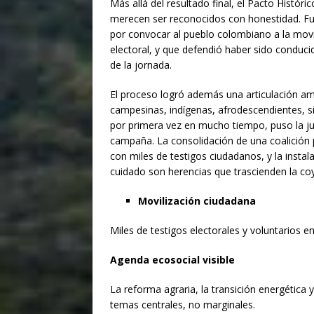
Más allá del resultado final, el Pacto Histór
merecen ser reconocidos con honestidad. Fu
por convocar al pueblo colombiano a la movil
electoral, y que defendió haber sido conduci
de la jornada.
El proceso logró además una articulación amp
campesinas, indígenas, afrodescendientes, s
por primera vez en mucho tiempo, puso la just
campaña. La consolidación de una coalición pl
con miles de testigos ciudadanos, y la instal
cuidado son herencias que trascienden la coy
Movilización ciudadana
Miles de testigos electorales y voluntarios e
Donaci
Agenda ecosocial visible
Introduce l
La reforma agraria, la transición energética
temas centrales, no marginales.