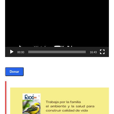
Reproductor
de
vídeo
Donación
Introduce la cantidad (USD):
$1.00
00:00
16:43
Donar