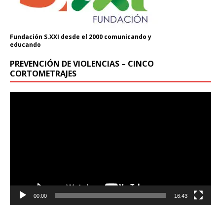
Fundación S.XXI desde el 2000 comunicando y
educando
PREVENCIÓN DE VIOLENCIAS – CINCO
Donación
CORTOMETRAJES
Introduce la cantidad (USD):
Reproductor
de
vídeo
$1.00
00:00
16:43