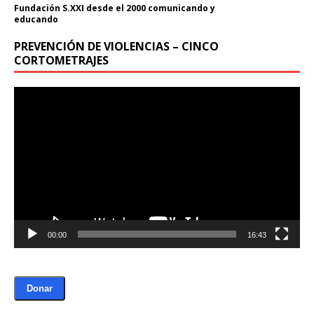
Fundación S.XXI desde el 2000 comunicando y
educando
PREVENCIÓN DE VIOLENCIAS – CINCO
CORTOMETRAJES
Reproductor
de
Donación
vídeo
Introduce la cantidad (USD):
$1.00
00:00
16:43
Donar