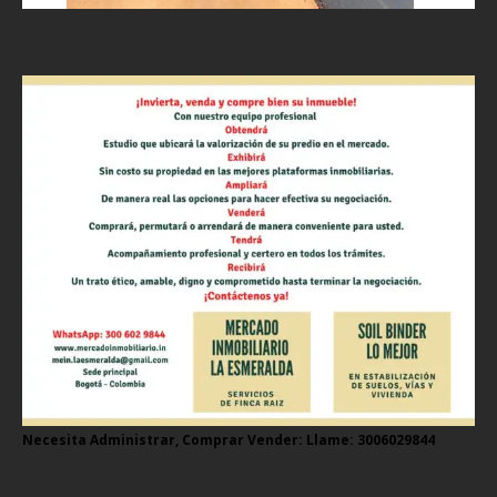
Necesita Administrar, Comprar Vender: Llame: 3006029844