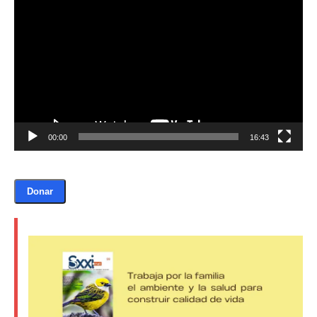
de
vídeo
Donación
Introduce la cantidad (USD):
00:00
16:43
$1.00
Donar