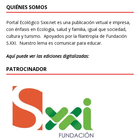
QUIÉNES SOMOS
Portal Ecológico Sxxi.net es una publicación virtual e impresa,
con énfasis en Ecología, salud y familia, igual que sociedad,
cultura y turismo. Apoyados por la filantropía de Fundación
S.XXI. Nuestro lema es comunicar para educar.
Aquí puede ver las ediciones digitalizadas:
PATROCINADOR
Donación
Introduce la cantidad (USD):
$1.00