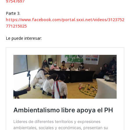
97547697
Parte 3.
https://www.facebook.com/portal.sxxi.net/videos/3123752
771215025
Le puede interesar: