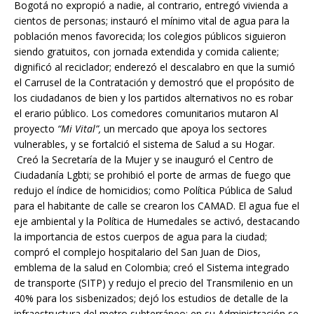
Bogotá no expropió a nadie, al contrario, entregó vivienda a
cientos de personas; instauró el mínimo vital de agua para la
población menos favorecida; los colegios públicos siguieron
siendo gratuitos, con jornada extendida y comida caliente;
dignificó al reciclador; enderezó el descalabro en que la sumió
el Carrusel de la Contratación y demostró que el propósito de
los ciudadanos de bien y los partidos alternativos no es robar
el erario público. Los comedores comunitarios mutaron Al
proyecto
“Mi Vital”,
un mercado que apoya los sectores
vulnerables, y se fortalció el sistema de Salud a su Hogar.
Creó la Secretaría de la Mujer y se inauguró el Centro de
Ciudadanía Lgbti; se prohibió el porte de armas de fuego que
redujo el índice de homicidios; como Política Pública de Salud
para el habitante de calle se crearon los CAMAD. El agua fue el
eje ambiental y la Política de Humedales se activó, destacando
la importancia de estos cuerpos de agua para la ciudad;
compró el complejo hospitalario del San Juan de Dios,
emblema de la salud en Colombia; creó el Sistema integrado
de transporte (SITP) y redujo el precio del Transmilenio en un
40% para los sisbenizados; dejó los estudios de detalle de la
infraestructura del metro subterráneo; en su Administración se