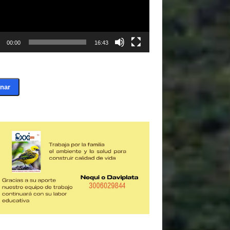
00:00
16:43
nar