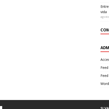
Entre
vida
agosto
COM
ADM
Acce
Feed
Feed
Word
SI V