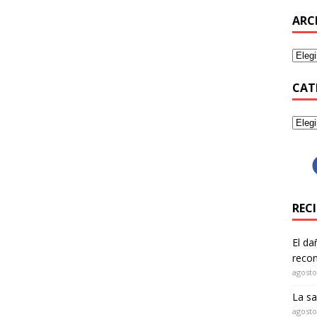
ARC
CAT
REC
El da
recom
agosto
La sa
agosto