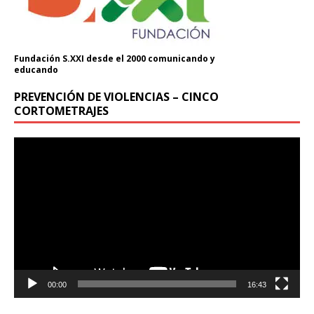
Fundación S.XXI desde el 2000 comunicando y
educando
PREVENCIÓN DE VIOLENCIAS – CINCO
Donación
CORTOMETRAJES
Introduce la cantidad (USD):
Reproductor
de
vídeo
$1.00
00:00
16:43