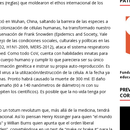
PAT
 (reglas) que moldearon el ethos internacional de los
ció en Wuhan, China, saltando la barrera de las especies a
colonización de células humanas, ha transformado nuestro
bservación de Frank Snowden (Epidemics and Society, Yale
o de las condiciones sociales, culturales y políticas en las
02, H1N1-2009, MERS-2012), ataca el sistema respiratorio
sped. Como todo CoV, cuenta con habilidades innatas para
 cuerpo humano y cumplir lo que pareciera ser su único
ormación genética e instruir su propia auto-reproducción. Es
virus a la utilización/destrucción de la célula. A la fecha ya
Funda
educ
nas. Pronto habrá causado la muerte de 300 mil. El daño
amaño (60 a 140 nanómetros de diámetro) ni con su
PRE
piten los científicos). Es posible que la no-vida tenga por
COR
ón
Repr
do un totum revolutum que, más allá de la medicina, tendrá
de
a cantidad (USD):
acional. Así lo piensan Henry Kissinger para quien “el mundo
vídeo
 y Willian Burns quien apunta que el orden liberal
en”, convirtiéndose en un test de “make or brake it” para la