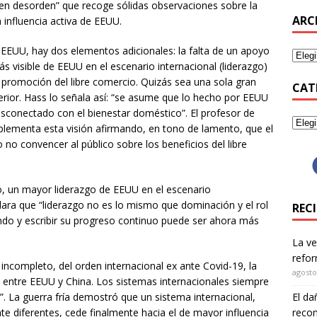
en desorden” que recoge sólidas observaciones sobre la
ARC
a influencia activa de EEUU.
 EEUU, hay dos elementos adicionales: la falta de un apoyo
 visible de EEUU en el escenario internacional (liderazgo)
e promoción del libre comercio. Quizás sea una sola gran
CAT
rior. Hass lo señala así: “se asume que lo hecho por EEUU
esconectado con el bienestar doméstico”. El profesor de
plementa esta visión afirmando, en tono de lamento, que el
no convencer al público sobre los beneficios del libre
o, un mayor liderazgo de EEUU en el escenario
aclara que “liderazgo no es lo mismo que dominación y el rol
REC
ndo y escribir su progreso continuo puede ser ahora más
La ve
refor
incompleto, del orden internacional ex ante Covid-19, la
agosto
ón entre EEUU y China. Los sistemas internacionales siempre
”. La guerra fría demostró que un sistema internacional,
El da
 diferentes, cede finalmente hacia el de mayor influencia
recom