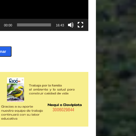
00:00
16:43
nar