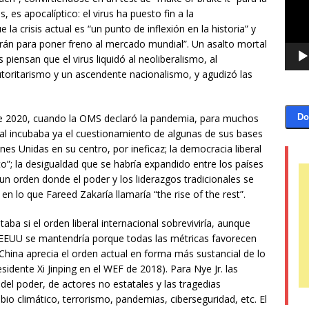
, es apocalíptico: el virus ha puesto fin a la
 la crisis actual es “un punto de inflexión en la historia” y
rán para poner freno al mercado mundial”. Un asalto mortal
 piensan que el virus liquidó al neoliberalismo, al
autoritarismo y un ascendente nacionalismo, y agudizó las
de 2020, cuando la OMS declaró la pandemia, para muchos
Do
onal incubaba ya el cuestionamiento de algunas de sus bases
ones Unidas en su centro, por ineficaz; la democracia liberal
o”; la desigualdad que se habría expandido entre los países
e un orden donde el poder y los liderazgos tradicionales se
en lo que Fareed Zakaría llamaría “the rise of the rest”.
aba si el orden liberal internacional sobreviviría, aunque
EEUU se mantendría porque todas las métricas favorecen
China aprecia el orden actual en forma más sustancial de lo
dente Xi Jinping en el WEF de 2018). Para Nye Jr. las
el poder, de actores no estatales y las tragedias
mbio climático, terrorismo, pandemias, ciberseguridad, etc. El