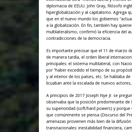
diplomacia de EEUU. John Gray, filósofo inglés
hiperglobalización y al capitalismo. Agrega que
$1.00
que en el nuevo mundo los gobiernos “actua
a la globalización. En fin, también hay quienes
multilateralismo, confirmó la eficiencia del 
contradicciones de la democracia.
Es importante precisar que el 11 de marzo 
de manera tardía, el orden liberal internaci
principales: el sistema multilateral, con Naci
por “haber excedido el tiempo de su propósit
y al interior de los países, etc. Se hablaba d
licuaban ante la escalada de nuevos actores, 
A principios de 2017 Joseph Nye Jr. se pregunt
observaba que la posición predominante de 
su superioridad (soft/hard powers) y porque 
que comúnmente se piensa (Discurso del Presi
amenazas provienen más bien de la difusión d
transnacionales: inestabilidad financiera, ca