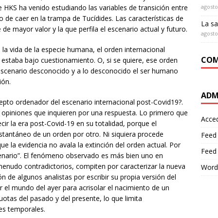
 HKS ha venido estudiando las variables de transición entre
agosto
ro de caer en la trampa de Tucídides. Las características de
La sa
 de mayor valor y la que perfila el escenario actual y futuro.
agosto
 la vida de la especie humana, el orden internacional
COM
 estaba bajo cuestionamiento. O, si se quiere, ese orden
n escenario desconocido y a lo desconocido el ser humano
ión.
ADM
cepto ordenador del escenario internacional post-Covid19?.
 y opiniones que inquieren por una respuesta. Lo primero que
Acce
ir la era post-Covid-19 en su totalidad, porque el
antáneo de un orden por otro. Ni siquiera procede
Feed
ue la evidencia no avala la extinción del orden actual. Por
Feed
scenario”. El fenómeno observado es más bien uno en
 menudo contradictorios, compiten por caracterizar la nueva
Word
ón de algunos analistas por escribir su propia versión del
r el mundo del ayer para acrisolar el nacimiento de un
otas del pasado y del presente, lo que limita
es temporales.