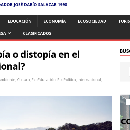
DADOR JOSÉ DARÍO SALAZAR 1998
EDUCACIÓN
ECONOMÍA
ECOSOCIEDAD
TURI
ESA
CLASIFICADOS
ía o distopía en el
BUS
ional?
Ambiente
,
Cultura
,
EcoEducación
,
EcoPolítica
,
Internacional
,