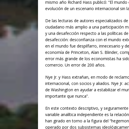
mismo año Richard Hass publicó: “El mundo 
evolución de un escenario internacional sin l
De las lecturas de autores especializados de
ciudadano más amplio a una participación más
y una desafección respecto a las políticas d
desafección: desconfianza con el mundo exte
en el mundo fue despilfarro, innecesario y d
economía de Princeton, Alan S. Blinder, com
error más grande de los economistas ha sido 
comercio. Un error de 200 años.
Nye Jr. y Hass extrañan, en modo de reclam
internacional, con socios y aliados. Nye Jr. 
de Washington en ayudar a estabilizar el mu
importante que nunca”.
En este contexto descriptivo, y seguramente 
variable analítica independiente es la relaci
han girado en torno a la figura del “hegemon
operado por dos subsistemas ideológicamente