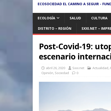
ECOSOCIEDAD EL CAMINO A SEGUIR - FUN
ECOLOGÍA
SALUD
CULTURA
DISTRITO – REGIÓN
SXXI.NET – IMPR
Post-Covid-19: utop
escenario internac
abril 26, 2020
Sxxi.net
Actualidad
,
Opinión
,
Sociedad
0