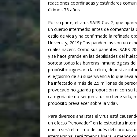
reacciones coordinadas y estándares comunes
últimos 75 años.
Por su parte, el virus SARS-Cov-2, que apare
un cuerpo intermedio antes de comenzar la 
estilo de vida y ha confirmado la refinada o
University, 2019): “las pandemias son un espej
cuales nacen”. Como sus parientes (SARS-20
y se hace grande en las debilidades del hué
sortear todas las barreras inmunológicas del
propósito: ingresar a la célula, depositar inf
el egoísmo de su supervivencia lo que lleva al 
ha infectado a más de 2.5 millones de perso
provocado no guarda proporción ni con su t
categoría de no-ser (un virus no tiene vida, re
propósito prevalecer sobre la vida?.
Donaci
Para diversos analistas el virus está causan
Introduce l
un efecto “renovador” en la estructura intern
nunca será el mismo después del coronavirus”
internacional será “menos liberal y menos ord