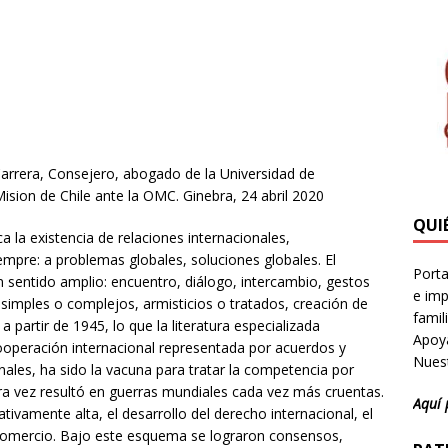
arrera, Consejero, abogado de la Universidad de
sion de Chile ante la OMC. Ginebra, 24 abril 2020
QUI
ca la existencia de relaciones internacionales,
empre: a problemas globales, soluciones globales. El
Porta
 sentido amplio: encuentro, diálogo, intercambio, gestos
e imp
simples o complejos, armisticios o tratados, creación de
famil
a partir de 1945, lo que la literatura especializada
Apoya
cooperación internacional representada por acuerdos y
Nuest
nales, ha sido la vacuna para tratar la competencia por
ra vez resultó en guerras mundiales cada vez más cruentas.
Aquí 
tivamente alta, el desarrollo del derecho internacional, el
 comercio. Bajo este esquema se lograron consensos,