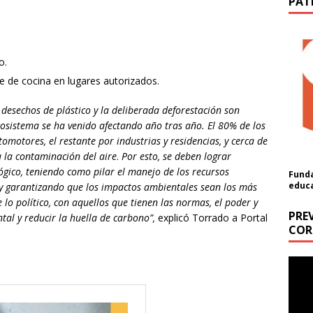
PAT
o.
 de cocina en lugares autorizados.
desechos de plástico y la deliberada deforestación son
cosistema se ha venido afectando año tras año. El 80% de los
motores, el restante por industrias y residencias, y cerca de
 la contaminación del aire
.
Por esto, se deben lograr
lógico, teniendo como pilar el manejo de los recursos
Funda
educ
 y garantizando que los impactos ambientales sean los más
o político, con aquellos que tienen las normas, el poder y
PRE
tal y reducir la huella de carbono”,
explicó Torrado a Portal
COR
ón
Repr
de
a cantidad (USD):
vídeo