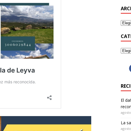
ARC
CAT
REC
El da
recom
agosto
La sa
agosto