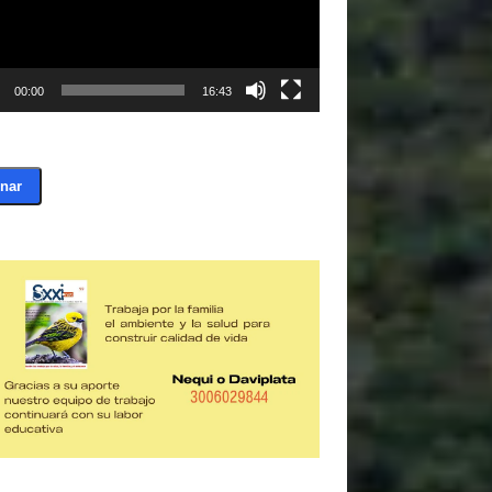
00:00
16:43
nar