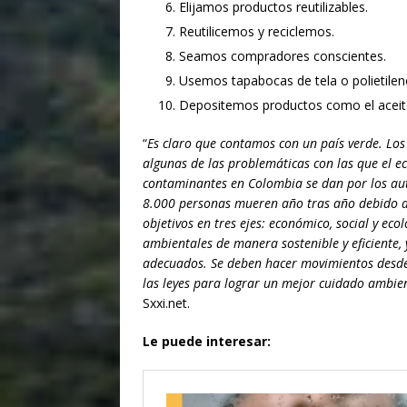
Elijamos productos reutilizables.
Reutilicemos y reciclemos.
Seamos compradores conscientes.
Usemos tapabocas de tela o polietilen
Depositemos productos como el aceite
“
Es claro que contamos con un país verde. Los 
algunas de las problemáticas con las que el e
contaminantes en Colombia se dan por los auto
8.000 personas mueren año tras año debido a
objetivos en tres ejes: económico, social y eco
ambientales de manera sostenible y eficiente,
adecuados. Se deben hacer movimientos desde l
las leyes para lograr un mejor cuidado ambien
Sxxi.net.
Donaci
Le puede interesar:
Introduce l