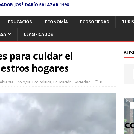
DADOR JOSÉ DARÍO SALAZAR 1998
EDUCACIÓN
ECONOMÍA
ECOSOCIEDAD
TURI
ESA
CLASIFICADOS
s para cuidar el
BUS
estros hogares
mbiente
,
Ecología
,
EcoPolítica
,
Educación
,
Sociedad
0