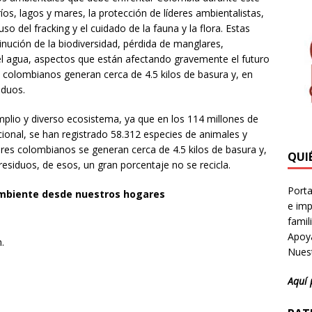
íos, lagos y mares, la protección de líderes ambientalistas,
so del fracking y el cuidado de la fauna y la flora. Estas
nución de la biodiversidad, pérdida de manglares,
el agua, aspectos que están afectando gravemente el futuro
 colombianos generan cerca de 4.5 kilos de basura y, en
iduos.
plio y diverso ecosistema, ya que en los 114 millones de
cional, se han registrado 58.312 especies de animales y
gares colombianos se generan cerca de 4.5 kilos de basura y,
QUI
esiduos, de esos, un gran porcentaje no se recicla.
Porta
ambiente desde nuestros hogares
e imp
famil
Apoya
.
Nuest
Aquí 